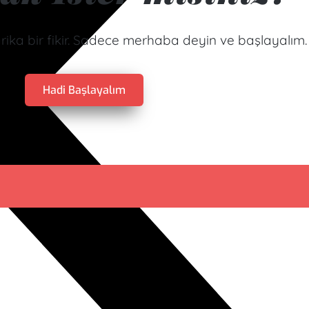
arika bir fikir. Sadece merhaba deyin ve başlayalım.
Hadi Başlayalım