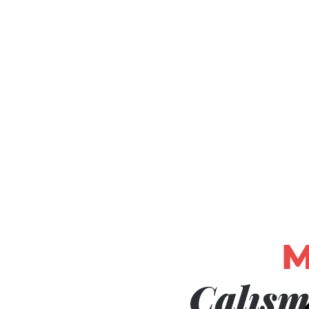
M
Çalışm