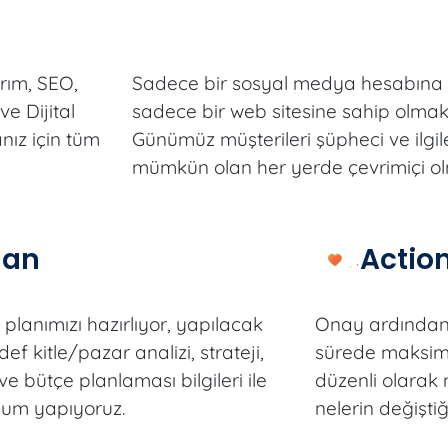
arım, SEO,
Sadece bir sosyal medya hesabına
e Dijital
sadece bir web sitesine sahip olmak a
nız için tüm
Günümüz müşterileri şüpheci ve ilgil
mümkün olan her yerde çevrimiçi ol
lan
Actio
planımızı hazırlıyor, yapılacak
Onay ardından
edef kitle/pazar analizi, strateji,
sürede maksim
e bütçe planlaması bilgileri ile
düzenli olarak 
num yapıyoruz.
nelerin değiştiğ