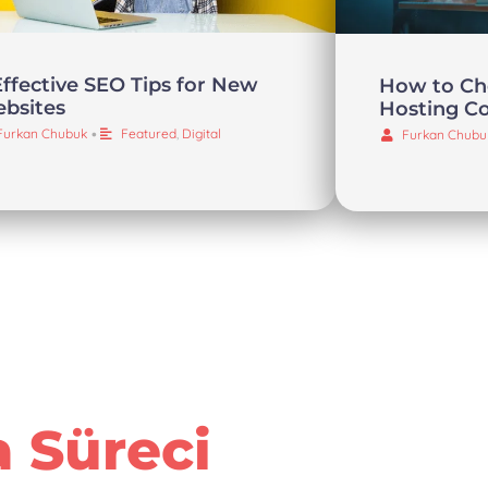
Effective SEO Tips for New
How to Ch
bsites
Hosting 
Furkan Chubuk
•
Featured
,
Digital
Furkan Chubu
a Süreci