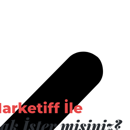
arketiff İle
ak İster misiniz?