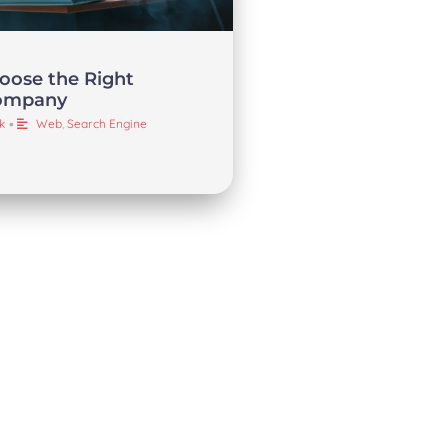
oose the Right
Company
k
•
Web
,
Search Engine